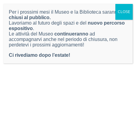
Via Antonio Federico Ozanam 4,
Per i prossimi mesi il Museo e la Biblioteca saranno
CLOSE
25128 Brescia BS
chiusi al pubblico.
Lavoriamo al futuro degli spazi e del
nuovo percorso
CF / P. IVA: 00761890177
espositivo
.
Le attività del Museo
continueranno
ad
museo.scienze@comune.brescia.it
accompagnarvi anche nel periodo di chiusura, non
perdetevi i prossimi aggiornamenti!
T: 030 2978672
Ci rivediamo dopo l’estate!
LINK UTILI
Dichiarazione di Accessibilità
Note legali
Informativa privacy
SEGUICI SU
instagram
facebook