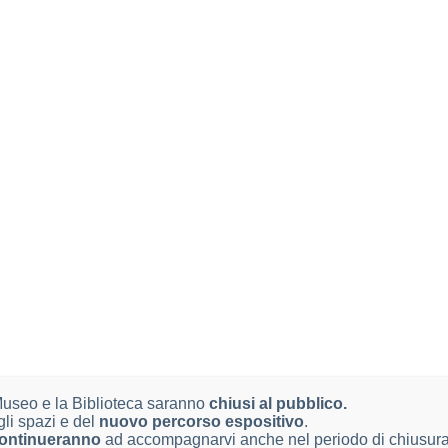
senta anche segni evidenti di eutrofizzazione, non osservabili fi
 Italia (Onagraceae).
sottosezione tipica di
Oenothera
L. in Italia. Vi appartengono 16 
 come nuovi taxa. Nel contesto del lavoro viene impiegato il c
ime ricerche floristiche in Europa; esso si contrappone ai seguaci 
l., 1989) – nel quale, ad esempio, la classica
Oenothera biennis
Nordamerica, malgrado la specie di Linneo non sia stata finora 
che un criterio morfologico basato sul grado di sviluppo dei tri
ttuata una revisione del materiale conservato nei più importanti e
cuni dati citologici ottenuti alla meiosi. Una chiave dicotomica c
 Museo e la Biblioteca saranno
chiusi al pubblico.
gli spazi e del
nuovo percorso espositivo
.
ontinueranno
ad accompagnarvi anche nel periodo di chiusura,