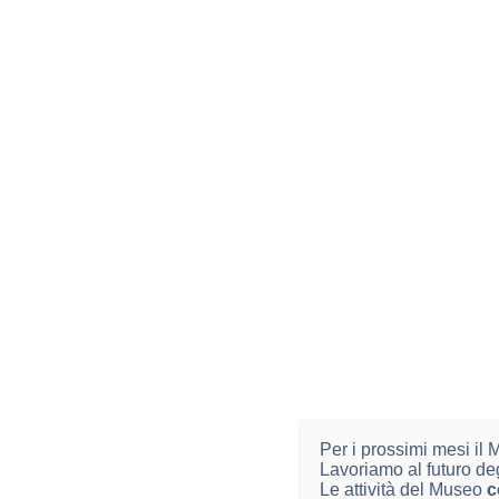
delle spiagge del lago stesso. Il bacino lacustre pre
Adriano SOLDANO
Il genere
Oenothera
L., subsect.
Oenothera
in
Riassunto
– L’Autore prende in considerazione la 
Oenothera chicaginensis
var.
bartletti
sono descritte
(1981), cui hanno fatto in effetti riferimento le ult
restrittivo – recepito dal
Med-Checklist
(Greuter et a
«biennis 1» e «biennis 2», largamente presenti in 
singolarità citologica di quella specie.
Per separare i due gruppi suddetti viene proposto an
tassonomico anche fra le singole entità. È stata effe
inedite controllate dall’Autore. Vengono riportati al
Per i prossimi mesi il
Lavoriamo al futuro de
Arturo
CRESCINI e Filippo TAGLIAFERRI
Le attività del Museo
c