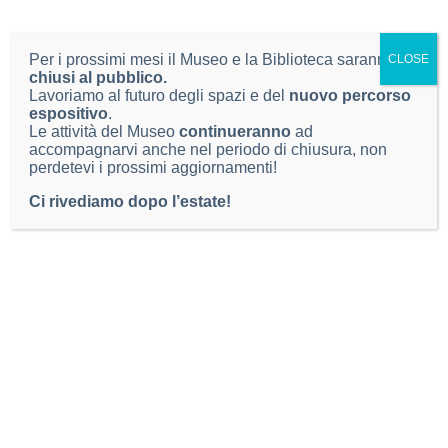
Museo di Scienze Naturali, via Ozanam 4,
Brescia
.
Per i prossimi mesi il Museo e la Biblioteca saranno
CLOSE
chiusi al pubblico.
Lavoriamo al futuro degli spazi e del
nuovo percorso
espositivo
.
Condividi:
Le attività del Museo
continueranno
ad
accompagnarvi anche nel periodo di chiusura, non
perdetevi i prossimi aggiornamenti!
Ci rivediamo dopo l’estate!
Comune di Brescia
Progetto finanziato da
In collaborazione con