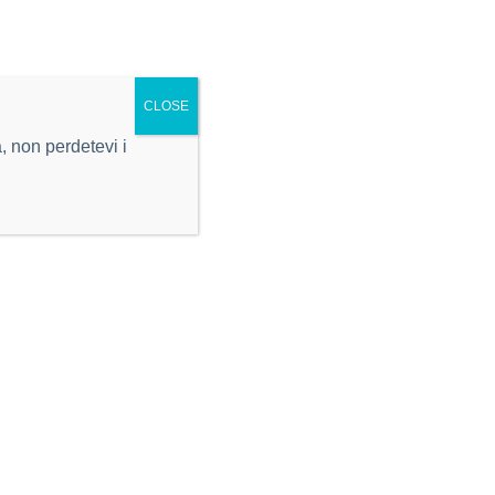
SEGUICI SU
CLOSE
 non perdetevi i
instagram
facebook
NEWSLETTER
Iscriviti alla nostra newsletter
Nome
Cognome
Email