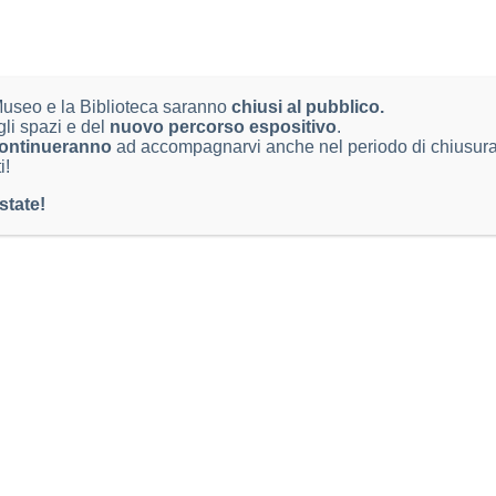
 Museo e la Biblioteca saranno
TTI
chiusi al pubblico.
LINK UTILI
gli spazi e del
nuovo percorso espositivo
.
onio Federico Ozanam 4,
ontinueranno
ad accompagnarvi anche nel periodo di chiusura,
Dichiarazione di Accessibilità
i!
rescia BS
Note legali
state!
 IVA: 00761890177
Informativa privacy
cienze@comune.brescia.it
2978672