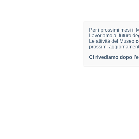
ORARI
Per i prossimi mesi il
CONTA
Lavoriamo al futuro de
Orario di apertura
Le attività del Museo
Via Ant
c
prossimi aggiornament
dal lunedì al venerdì
25128 B
dalle 9.00 alle 12.45
Ci rivediamo dopo l’e
CF / P.
e dalle 14.00 alle 17.00
museo.s
I pomeriggi di lunedì e venerdì aperti
su appuntamento (030 2978672;
T: 030 
museo.scienze@comune.brescia.it
)