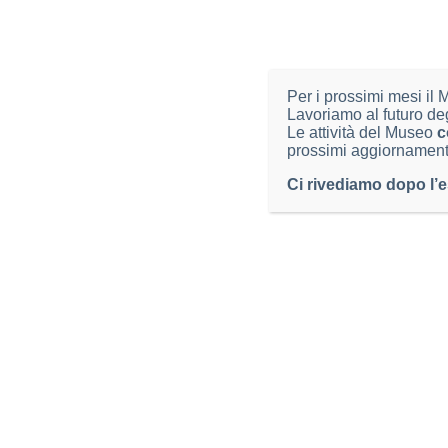
ORARI
Per i prossimi mesi il
CONTA
Lavoriamo al futuro de
Orario di apertura
Le attività del Museo
Via Ant
c
prossimi aggiornament
dal lunedì al venerdì
25128 B
dalle 9.00 alle 12.45
Ci rivediamo dopo l’e
CF / P.
e dalle 14.00 alle 17.00
museo.s
I pomeriggi di lunedì e venerdì aperti
su appuntamento (030 2978672;
T: 030 
museo.scienze@comune.brescia.it
)