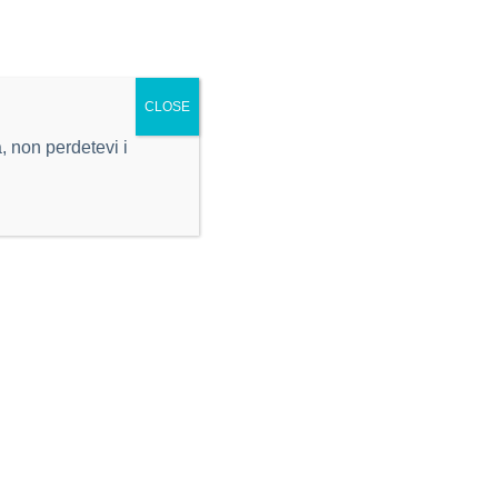
SEGUICI SU
CLOSE
 non perdetevi i
instagram
facebook
NEWSLETTER
Iscriviti alla nostra newsletter
Nome
Cognome
Email