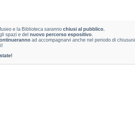
 Museo e la Biblioteca saranno
TTI
chiusi al pubblico.
LINK UTILI
gli spazi e del
nuovo percorso espositivo
.
onio Federico Ozanam 4,
ontinueranno
ad accompagnarvi anche nel periodo di chiusura,
Dichiarazione di Accessibilità
i!
rescia BS
Note legali
state!
 IVA: 00761890177
Informativa privacy
cienze@comune.brescia.it
2978672