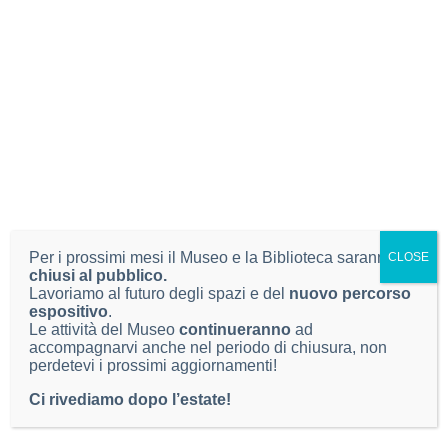
Mario GROTTOLO, Fabrizio FANTI
Un interessante ritrovamento di
Phaeopterus
unicolor
A. Costa 1856 sulle Alpi Marittime
Riassunto
– Nel presente documento si discute
brevemente sul ritrovamento di un esemplare maschio di
Phaeopterus unicolor
. Si tratta della prima segnalazione
per la Liguria e per l’intero arco alpino.
Arturo GARGIONI, Pierandrea BRICHETTI, Francesco
Per i prossimi mesi il Museo e la Biblioteca saranno
CLOSE
SOTTILE
chiusi al pubblico.
Resoconto ornitologico bresciano 2020
Lavoriamo al futuro degli spazi e del
nuovo percorso
espositivo
.
Riassunto
– Vengono riportate le segnalazioni
Le attività del Museo
continueranno
ad
accompagnarvi anche nel periodo di chiusura, non
ornitologiche più interessanti per la Provincia di Brescia
perdetevi i prossimi aggiornamenti!
relative al 2020.
Ci rivediamo dopo l’estate!
Carlo CHIARI