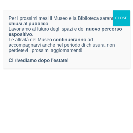
sensibilizzazione
, fondamentale per il
coinvolgimento attivo della cittadinanza nella lotta
Per i prossimi mesi il Museo e la Biblioteca saranno
alla diffusione della Zanzara tigre.
CLOSE
chiusi al pubblico.
Lavoriamo al futuro degli spazi e del
nuovo percorso
Il Museo di Scienze Naturali di Brescia continuerà a
espositivo
.
supportare la ricerca e la divulgazione scientifica su
Le attività del Museo
continueranno
ad
questa problematica ambientale, promuovendo strategie
accompagnarvi anche nel periodo di chiusura, non
perdetevi i prossimi aggiornamenti!
di contrasto basate su dati scientifici.
Ci rivediamo dopo l’estate!
Condividi:
Scarica la mappa del monitoraggio nel
Comune di Brescia
Scarica i risultati del monitoraggio del
2024