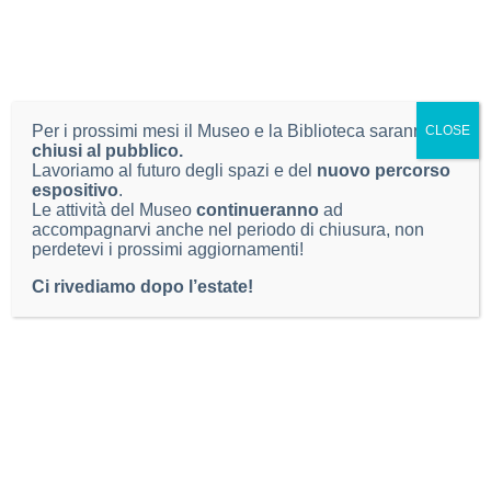
Progetto finanziato da
In collaborazione con
Per i prossimi mesi il Museo e la Biblioteca saranno
CLOSE
chiusi al pubblico.
Lavoriamo al futuro degli spazi e del
nuovo percorso
espositivo
.
Le attività del Museo
continueranno
ad
accompagnarvi anche nel periodo di chiusura, non
perdetevi i prossimi aggiornamenti!
Ci rivediamo dopo l’estate!
ORARI
Orario di apertura
dal lunedì al venerdì
dalle 9.00 alle 12.45
e dalle 14.00 alle 17.00